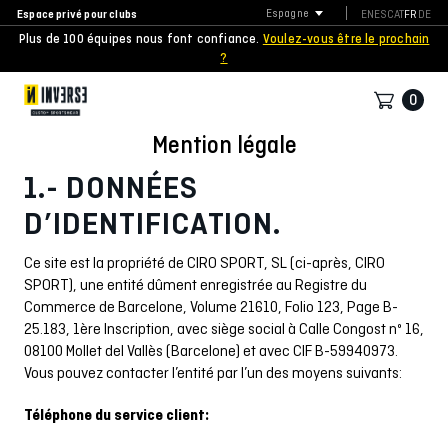
Espace privé pour clubs
Espagne
EN
ES
CAT
FR
DE
Plus de 100 équipes nous font confiance.
Voulez-vous être le prochain
?
0
Mention légale
1.- DONNÉES
D’IDENTIFICATION.
Ce site est la propriété de CIRO SPORT, SL (ci-après, CIRO
SPORT), une entité dûment enregistrée au Registre du
Commerce de Barcelone, Volume 21610, Folio 123, Page B-
25.183, 1ère Inscription, avec siège social à Calle Congost nº 16,
08100 Mollet del Vallès (Barcelone) et avec CIF B-59940973.
Vous pouvez contacter l’entité par l’un des moyens suivants:
Téléphone du service client: