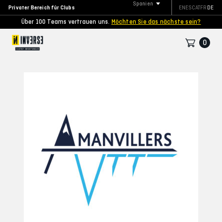
Spanien
Privater Bereich für Clubs
EN
ES
CAT
FR
DE
Über 100 Teams vertrauen uns.
Möchten Sie das nächste sein?
0