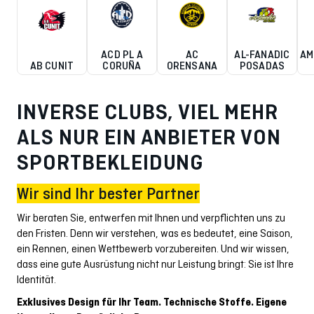
ACD PL A
AC
AL-FANADIC
AM
AB CUNIT
CORUÑA
ORENSANA
POSADAS
INVERSE CLUBS, VIEL MEHR
ALS NUR EIN ANBIETER VON
SPORTBEKLEIDUNG
Wir sind Ihr bester Partner
Wir beraten Sie, entwerfen mit Ihnen und verpflichten uns zu
den Fristen. Denn wir verstehen, was es bedeutet, eine Saison,
ein Rennen, einen Wettbewerb vorzubereiten. Und wir wissen,
dass eine gute Ausrüstung nicht nur Leistung bringt: Sie ist Ihre
Identität.
Exklusives Design für Ihr Team. Technische Stoffe. Eigene