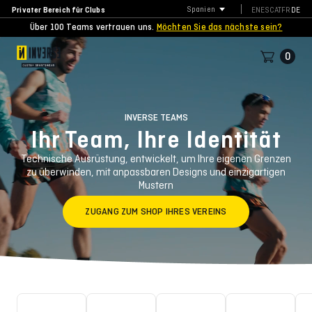
Privater Bereich für Clubs
Spanien
EN
ES
CAT
FR
DE
Über 100 Teams vertrauen uns.
Möchten Sie das nächste sein?
0
INVERSE TEAMS
Ihr Team, Ihre Identität
Technische Ausrüstung, entwickelt, um Ihre eigenen Grenzen
zu überwinden, mit anpassbaren Designs und einzigartigen
Mustern
ZUGANG ZUM SHOP IHRES VEREINS