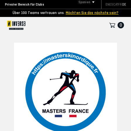
Spanien
Privater Bereich für Clubs
EN
ES
CAT
FR
DE
Über 100 Teams vertrauen uns.
Möchten Sie das nächste sein?
0