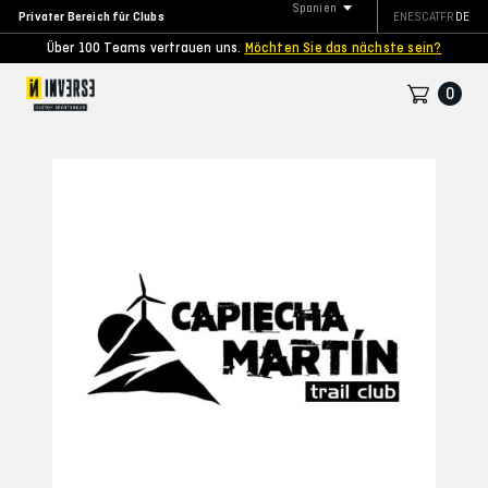
Spanien
Privater Bereich für Clubs
EN
ES
CAT
FR
DE
Über 100 Teams vertrauen uns.
Möchten Sie das nächste sein?
0