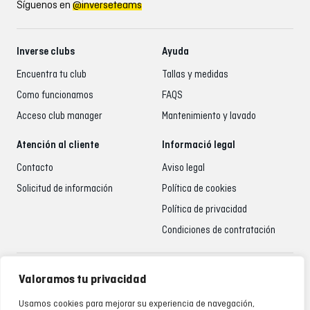
Síguenos en
@inverseteams
Inverse clubs
Ayuda
Encuentra tu club
Tallas y medidas
Como funcionamos
FAQS
Acceso club manager
Mantenimiento y lavado
Atención al cliente
Informació legal
Contacto
Aviso legal
Solicitud de información
Política de cookies
Política de privacidad
Condiciones de contratación
Atención al cliente
Valoramos tu privacidad
935 795 021
Usamos cookies para mejorar su experiencia de navegación,