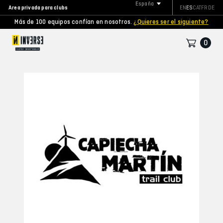
España
Area privada para clubs
EN
ES
CAT
FR
DE
Más de 100 equipos confían en nosotros.
¿Quieres ser el siguiente?
0