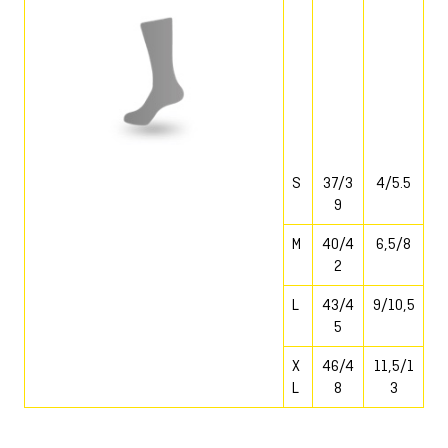
S
37/3
4/5.5
9
M
40/4
6,5/8
2
L
43/4
9/10,5
5
X
46/4
11,5/1
L
8
3