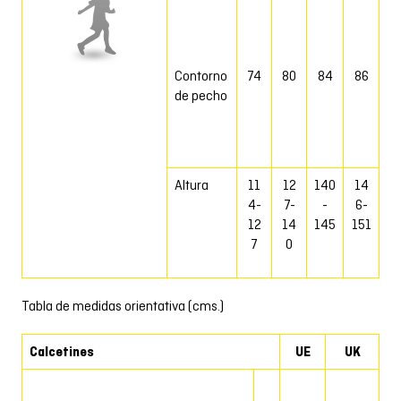
Contorno
74
80
84
86
de pecho
Altura
11
12
140
14
4-
7-
-
6-
12
14
145
151
7
0
Tabla de medidas orientativa (cms.)
Calcetines
UE
UK