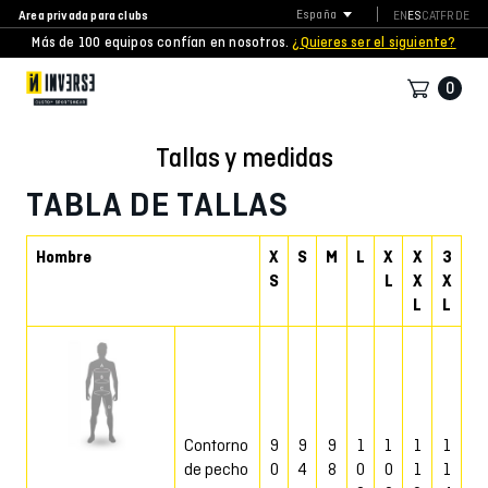
Area privada para clubs
España
EN
ES
CAT
FR
DE
Más de 100 equipos confían en nosotros.
¿Quieres ser el siguiente?
0
Tallas y medidas
TABLA DE TALLAS
Hombre
X
S
M
L
X
X
3
S
L
X
X
L
L
Contorno
9
9
9
1
1
1
1
de pecho
0
4
8
0
0
1
1