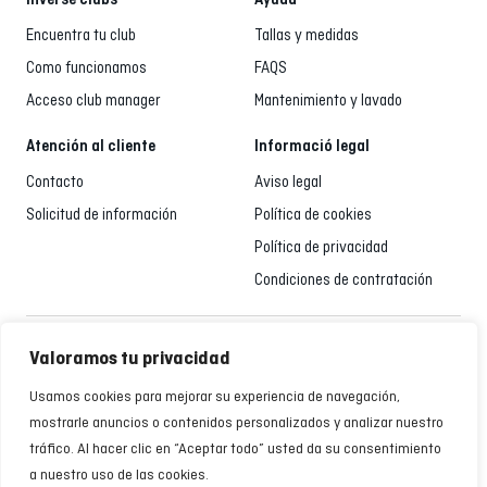
Encuentra tu club
Tallas y medidas
Como funcionamos
FAQS
Acceso club manager
Mantenimiento y lavado
Atención al cliente
Informació legal
Contacto
Aviso legal
Solicitud de información
Política de cookies
Política de privacidad
Condiciones de contratación
Atención al cliente
Valoramos tu privacidad
935 795 021
Usamos cookies para mejorar su experiencia de navegación,
De Lunes a Viernes de 9:00 a 18:00h
mostrarle anuncios o contenidos personalizados y analizar nuestro
tráfico. Al hacer clic en “Aceptar todo” usted da su consentimiento
a nuestro uso de las cookies.