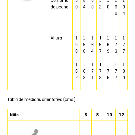
Contorno
8
8
8
9
9
1
1
de pecho
0
4
8
2
6
0
0
0
4
Altura
1
1
1
1
1
1
1
5
6
6
6
6
7
7
6
0
4
7
9
3
7
-
-
-
-
-
-
-
1
1
1
1
1
1
1
6
6
7
7
7
7
8
2
8
1
3
5
7
0
Tabla de medidas orientativa (cms.)
Niño
6
8
10
12