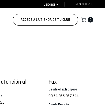
España
EN
ES
CAT
FR
DE
0
ACCEDE A LA TIENDA DE TU CLUB
 atención al
Fax
Desde el extranjero
00 34 935 937 344
ro
021
Desde España