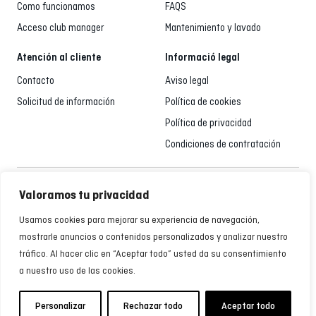
Como funcionamos
FAQS
Acceso club manager
Mantenimiento y lavado
Atención al cliente
Informació legal
Contacto
Aviso legal
Solicitud de información
Política de cookies
Política de privacidad
Condiciones de contratación
Atención al cliente
Valoramos tu privacidad
935 795 021
Usamos cookies para mejorar su experiencia de navegación,
De Lunes a Viernes de 9:00 a 18:00h
mostrarle anuncios o contenidos personalizados y analizar nuestro
tráfico. Al hacer clic en “Aceptar todo” usted da su consentimiento
a nuestro uso de las cookies.
Personalizar
Rechazar todo
Aceptar todo