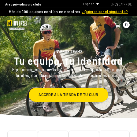
Area privada para clubs
España
EN
ES
CAT
FR
DE
Más de 100 equipos confían en nosotros.
¿Quieres ser el siguiente?
0
INVERSE TEAMS
Tu equipo, tu identidad
Equipaciones técnicas diseñadas para superar tus propios
límites, con diseños personalizables y patrones únicos
ACCEDE A LA TIENDA DE TU CLUB