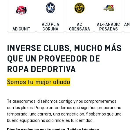
ACD PL A
AC
AL-FANADIC
AM
AB CUNIT
CORUÑA
ORENSANA
POSADAS
INVERSE CLUBS, MUCHO MÁS
QUE UN PROVEEDOR DE
ROPA DEPORTIVA
Somos tu mejor aliado
Te asesoramos, diseñamos contigo y nos comprometemos
con los plazos. Porque entendemos qué significa preparar una
temporada, una carrera, una competición. Y sabemos que una
buena equipación no solo rinde: es tu identidad.
Diseño exclusivo por tu equipo. Tejidos técnicos.