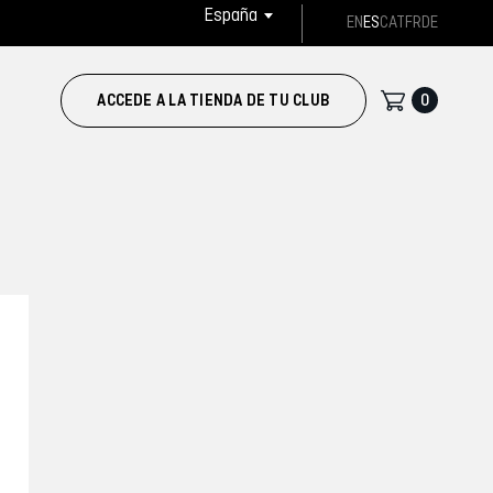
España
EN
ES
CAT
FR
DE
0
ACCEDE A LA TIENDA DE TU CLUB