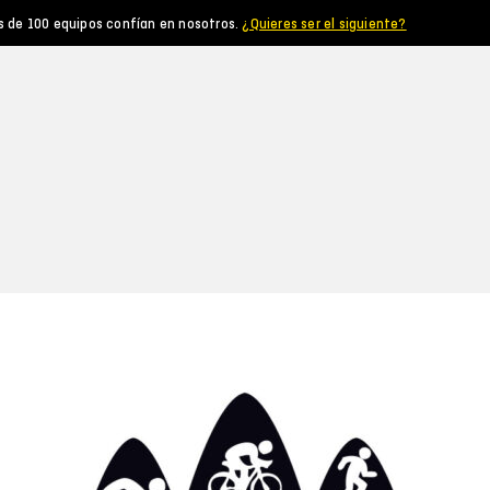
s de 100 equipos confían en nosotros.
¿Quieres ser el siguiente?