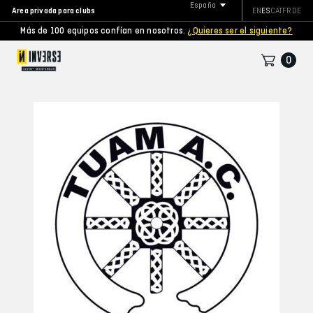
España
Area privada para clubs
EN
ES
CAT
FR
DE
Más de 100 equipos confían en nosotros.
¿Quieres ser el siguiente?
0