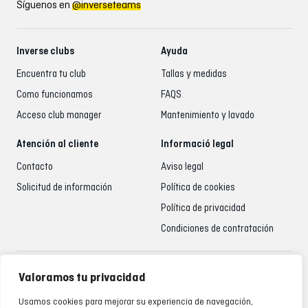
Síguenos en
@inverseteams
Inverse clubs
Ayuda
Encuentra tu club
Tallas y medidas
Como funcionamos
FAQS
Acceso club manager
Mantenimiento y lavado
Atención al cliente
Informació legal
Contacto
Aviso legal
Solicitud de información
Política de cookies
Política de privacidad
Condiciones de contratación
Atención al cliente
Valoramos tu privacidad
935 795 021
Usamos cookies para mejorar su experiencia de navegación,