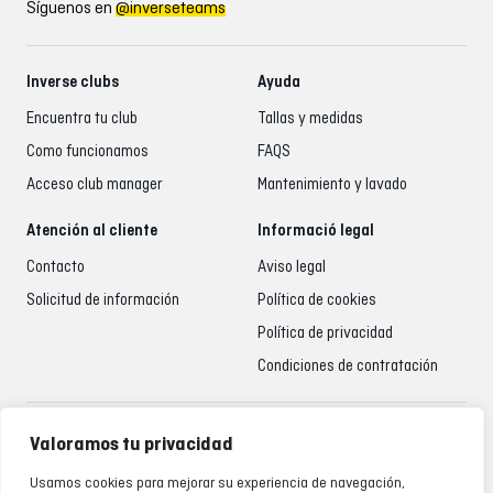
Síguenos en
@inverseteams
Inverse clubs
Ayuda
Encuentra tu club
Tallas y medidas
Como funcionamos
FAQS
Acceso club manager
Mantenimiento y lavado
Atención al cliente
Informació legal
Contacto
Aviso legal
Solicitud de información
Política de cookies
Política de privacidad
Condiciones de contratación
Atención al cliente
Valoramos tu privacidad
935 795 021
Usamos cookies para mejorar su experiencia de navegación,