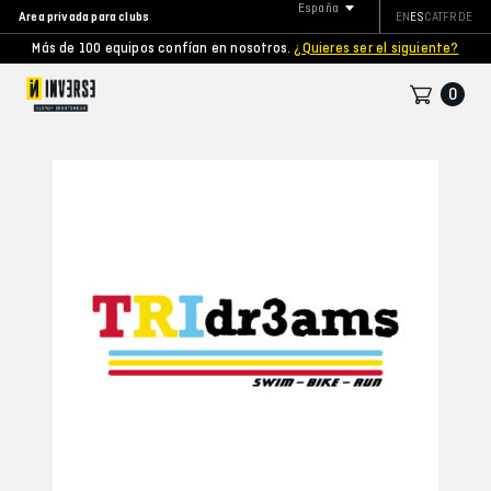
España
Area privada para clubs
EN
ES
CAT
FR
DE
Más de 100 equipos confían en nosotros.
¿Quieres ser el siguiente?
0