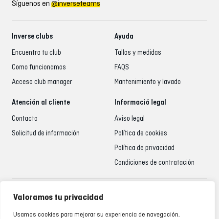
Síguenos en
@inverseteams
Inverse clubs
Ayuda
Encuentra tu club
Tallas y medidas
Como funcionamos
FAQS
Acceso club manager
Mantenimiento y lavado
Atención al cliente
Informació legal
Contacto
Aviso legal
Solicitud de información
Política de cookies
Política de privacidad
Condiciones de contratación
Atención al cliente
Valoramos tu privacidad
935 795 021
Usamos cookies para mejorar su experiencia de navegación,