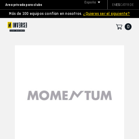
España
Area privada para clubs
EN
ES
CAT
FR
DE
Más de 100 equipos confían en nosotros.
¿Quieres ser el siguiente?
0