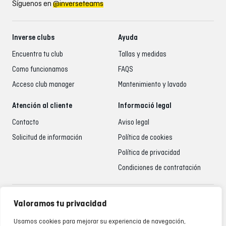
Síguenos en
@inverseteams
Inverse clubs
Ayuda
Encuentra tu club
Tallas y medidas
Como funcionamos
FAQS
Acceso club manager
Mantenimiento y lavado
Atención al cliente
Informació legal
Contacto
Aviso legal
Solicitud de información
Política de cookies
Política de privacidad
Condiciones de contratación
Atención al cliente
Valoramos tu privacidad
935 795 021
Usamos cookies para mejorar su experiencia de navegación,