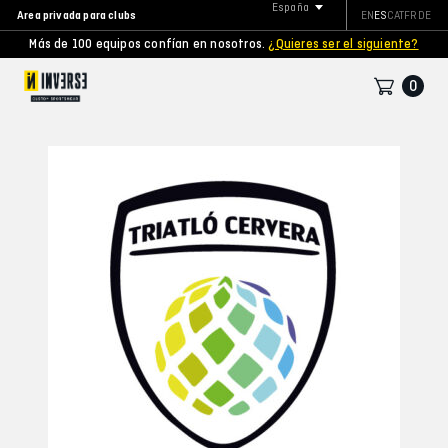
España
Area privada para clubs
EN
ES
CAT
FR
DE
Más de 100 equipos confían en nosotros.
¿Quieres ser el siguiente?
0