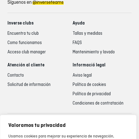
Síguenos en
@inverseteams
Inverse clubs
Ayuda
Encuentra tu club
Tallas y medidas
Como funcionamos
FAQS
Acceso club manager
Mantenimiento y lavado
Atención al cliente
Informació legal
Contacto
Aviso legal
Solicitud de información
Política de cookies
Política de privacidad
Condiciones de contratación
Atención al cliente
Valoramos tu privacidad
935 795 021
Usamos cookies para mejorar su experiencia de navegación,