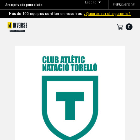
España
Area privada para clubs
EN
ES
CAT
FR
DE
Más de 100 equipos confían en nosotros.
¿Quieres ser el siguiente?
0