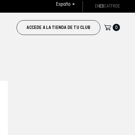
España
EN
ES
CAT
FR
DE
0
ACCEDE A LA TIENDA DE TU CLUB