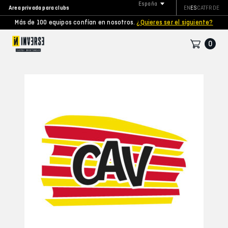
España
Area privada para clubs
EN
ES
CAT
FR
DE
Más de 100 equipos confían en nosotros.
¿Quieres ser el siguiente?
0