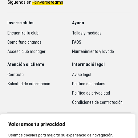
Síguenos en
@inverseteams
Inverse clubs
Ayuda
Encuentra tu club
Tallas y medidas
Como funcionamos
FAQS
Acceso club manager
Mantenimiento y lavado
Atención al cliente
Informació legal
Contacto
Aviso legal
Solicitud de información
Política de cookies
Política de privacidad
Condiciones de contratación
Atención al cliente
Valoramos tu privacidad
935 795 021
Usamos cookies para mejorar su experiencia de navegación,