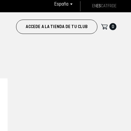
España
EN
ES
CAT
FR
DE
0
ACCEDE A LA TIENDA DE TU CLUB