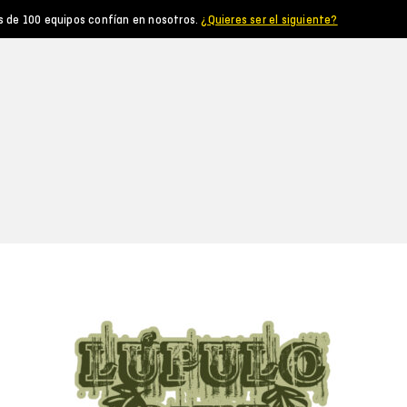
s de 100 equipos confían en nosotros.
¿Quieres ser el siguiente?