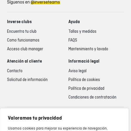
Síguenos en
@inverseteams
Inverse clubs
Ayuda
Encuentra tu club
Tallas y medidas
Como funcionamos
FAQS
Acceso club manager
Mantenimiento y lavado
Atención al cliente
Informació legal
Contacto
Aviso legal
Solicitud de información
Política de cookies
Política de privacidad
Condiciones de contratación
Atención al cliente
Valoramos tu privacidad
935 795 021
Usamos cookies para mejorar su experiencia de navegación,