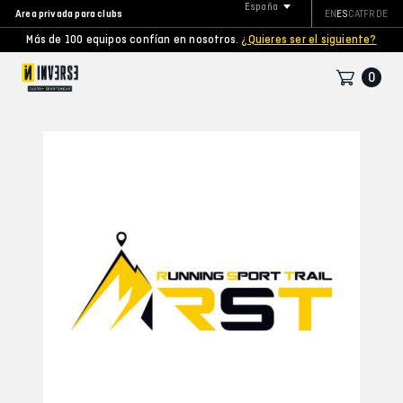
España
Area privada para clubs
EN
ES
CAT
FR
DE
Más de 100 equipos confían en nosotros.
¿Quieres ser el siguiente?
0