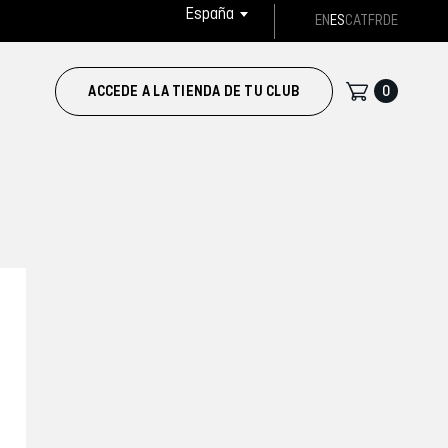
España
EN
ES
CAT
FR
DE
0
ACCEDE A LA TIENDA DE TU CLUB