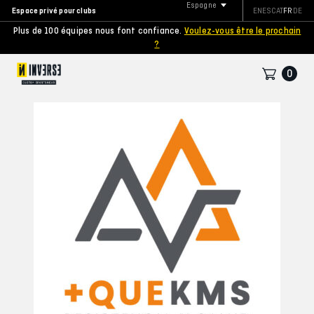
Espagne
Espace privé pour clubs
EN
ES
CAT
FR
DE
Plus de 100 équipes nous font confiance.
Voulez-vous être le prochain
?
0