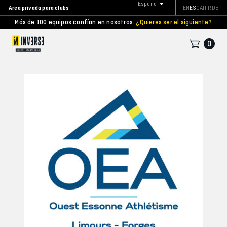
España
Area privada para clubs
EN
ES
CAT
FR
DE
Más de 100 equipos confían en nosotros.
¿Quieres ser el siguiente?
0