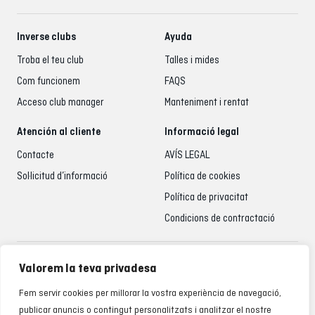
Inverse clubs
Ayuda
Troba el teu club
Talles i mides
Com funcionem
FAQS
Acceso club manager
Manteniment i rentat
Atención al cliente
Informació legal
Contacte
AVÍS LEGAL
Sol·licitud d’informació
Política de cookies
Política de privacitat
Condicions de contractació
Atenció al client
Valorem la teva privadesa
935 795 021
Fem servir cookies per millorar la vostra experiència de navegació,
De dilluns a divendres de 9.00 a 18.00 h
publicar anuncis o contingut personalitzats i analitzar el nostre