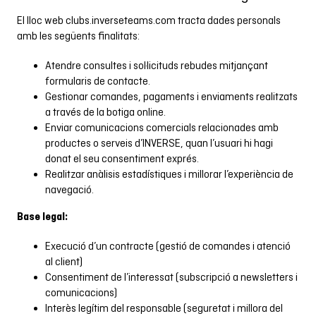
El lloc web
clubs.inverseteams.com
tracta dades personals
amb les següents finalitats:
Atendre consultes i sol·licituds rebudes mitjançant
formularis de contacte.
Gestionar comandes, pagaments i enviaments realitzats
a través de la botiga online.
Enviar comunicacions comercials relacionades amb
productes o serveis d’INVERSE, quan l’usuari hi hagi
donat el seu consentiment exprés.
Realitzar anàlisis estadístiques i millorar l’experiència de
navegació.
Base legal:
Execució d’un contracte (gestió de comandes i atenció
al client)
Consentiment de l’interessat (subscripció a newsletters i
comunicacions)
Interès legítim del responsable (seguretat i millora del