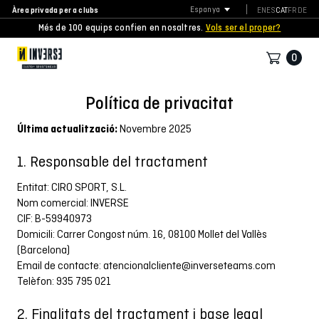
Àrea privada per a clubs
Espanya
EN
ES
CAT
FR
DE
Més de 100 equips confien en nosaltres.
Vols ser el proper?
0
Política de privacitat
Última actualització:
Novembre 2025
1. Responsable del tractament
Entitat: CIRO SPORT, S.L.
Nom comercial: INVERSE
CIF: B-59940973
Domicili: Carrer Congost núm. 16, 08100 Mollet del Vallès
(Barcelona)
Email de contacte:
atencionalcliente@inverseteams.com
Telèfon: 935 795 021
2. Finalitats del tractament i base legal