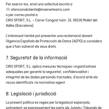
Per exercir-los, enviï una sol·licitud escrita a:
atencionalcliente@inverseteams.com
o per correu postal a:
CIRO SPORT, S.L. – Carrer Congost núm. 16, 08100 Mollet del
Vallès (Barcelona)
L’interessat també pot presentar una reclamació davant
l’Agencia Española de Protección de Datos (AEPD) si considera
que s’han vulnerat els seus drets.
7. Seguretat de la informació
CIRO SPORT, S.L. aplica mesures tècniques i organitzatives
adequades per garantir la seguretat, confidencialitat i
integritat de les dades personals tractades, d’acord amb els
riscos identificats i la normativa vigent.
8. Legislació i jurisdicció
La present política es regeix per la legislació espanyola,
sotmetent-se expressament les parts als Jutjats i Tribunals de