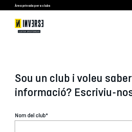
Àrea privada per a clubs
Sou un club i voleu sabe
informació? Escriviu-nos
Nom del club*