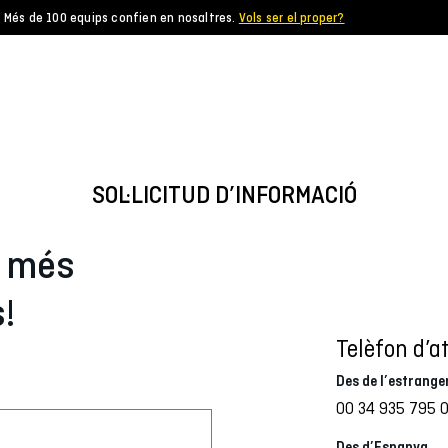
Més de 100 equips confien en nosaltres.
Vols ser el proper?
SOL·LICITUD D’INFORMACIÓ
r més
!
Telèfon d’at
Des de l’estrange
00 34 935 795 
Des d’Espanya