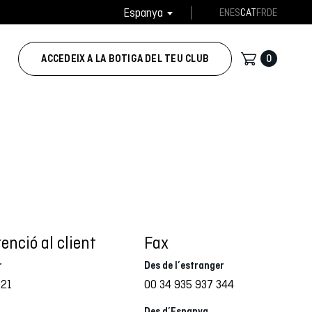
Espanya
EN
ES
CAT
FR
DE
0
ACCEDEIX A LA BOTIGA DEL TEU CLUB
enció al client
Fax
r
Des de l’estranger
021
00 34 935 937 344
Des d’Espanya