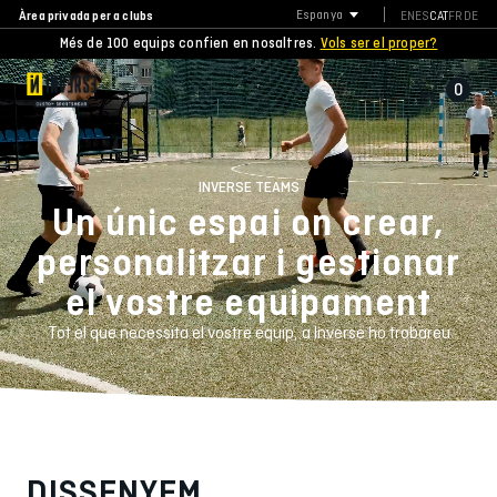
Àrea privada per a clubs
Espanya
EN
ES
CAT
FR
DE
Més de 100 equips confien en nosaltres.
Vols ser el proper?
0
INVERSE TEAMS
Un únic espai on crear,
personalitzar i gestionar
el vostre equipament
Tot el que necessita el vostre equip, a Inverse ho trobareu
DISSENYEM,