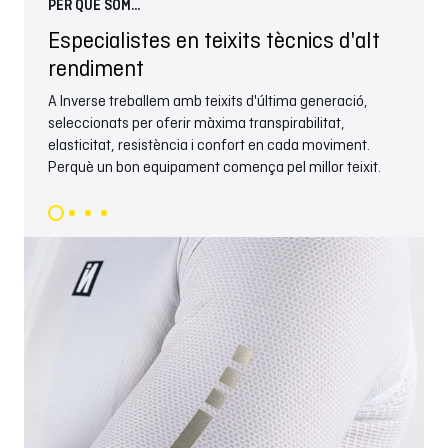
PER QUÈ SOM...
PER 
Especialistes en teixits tècnics d'alt
Fa
rendiment
Cont
Això
A Inverse treballem amb teixits d'última generació,
comp
seleccionats per oferir màxima transpirabilitat,
elasticitat, resistència i confort en cada moviment.
Perquè un bon equipament comença pel millor teixit.