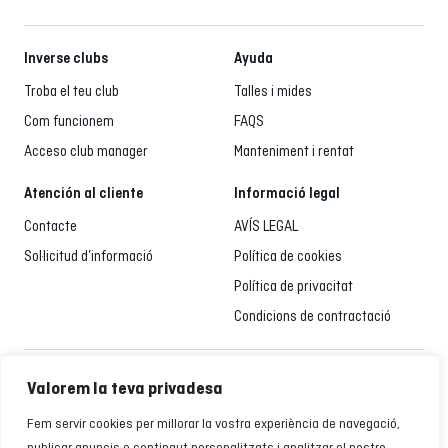
Inverse clubs
Ayuda
Troba el teu club
Talles i mides
Com funcionem
FAQS
Acceso club manager
Manteniment i rentat
Atención al cliente
Informació legal
Contacte
AVÍS LEGAL
Sol·licitud d’informació
Política de cookies
Política de privacitat
Condicions de contractació
Atenció al client
Valorem la teva privadesa
935 795 021
Fem servir cookies per millorar la vostra experiència de navegació,
De dilluns a divendres de 9.00 a 18.00 h
publicar anuncis o contingut personalitzats i analitzar el nostre