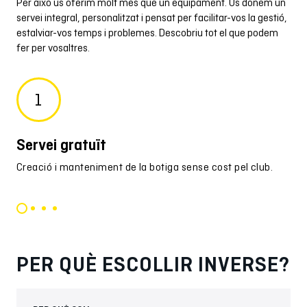
Per això us oferim molt més que un equipament. Us donem un
servei integral, personalitzat i pensat per facilitar-vos la gestió,
estalviar-vos temps i problemes. Descobriu tot el que podem
fer per vosaltres.
1
Servei gratuït
Mà
Creació i manteniment de la botiga sense cost pel club.
Env
per
PER QUÈ ESCOLLIR INVERSE?