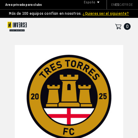
España
Area privada para clubs
EN
ES
CAT
FR
DE
Más de 100 equipos confían en nosotros.
¿Quieres ser el siguiente?
0