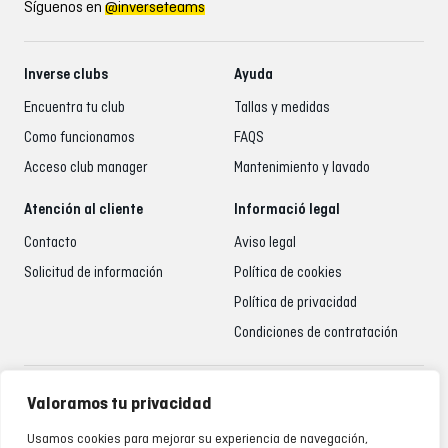
Síguenos en
@inverseteams
Inverse clubs
Ayuda
Encuentra tu club
Tallas y medidas
Como funcionamos
FAQS
Acceso club manager
Mantenimiento y lavado
Atención al cliente
Informació legal
Contacto
Aviso legal
Solicitud de información
Política de cookies
Política de privacidad
Condiciones de contratación
Atención al cliente
Valoramos tu privacidad
935 795 021
Usamos cookies para mejorar su experiencia de navegación,