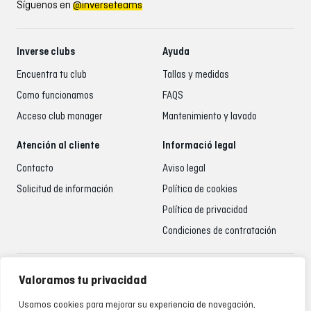
Síguenos en
@inverseteams
Inverse clubs
Ayuda
Encuentra tu club
Tallas y medidas
Como funcionamos
FAQS
Acceso club manager
Mantenimiento y lavado
Atención al cliente
Informació legal
Contacto
Aviso legal
Solicitud de información
Política de cookies
Política de privacidad
Condiciones de contratación
Atención al cliente
Valoramos tu privacidad
935 795 021
Usamos cookies para mejorar su experiencia de navegación,