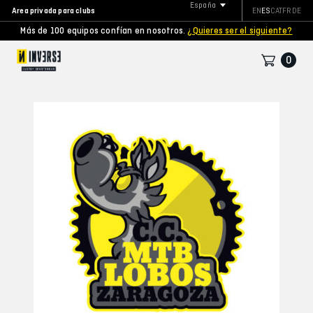
España
Area privada para clubs
EN
ES
CAT
FR
DE
Más de 100 equipos confían en nosotros.
¿Quieres ser el siguiente?
0