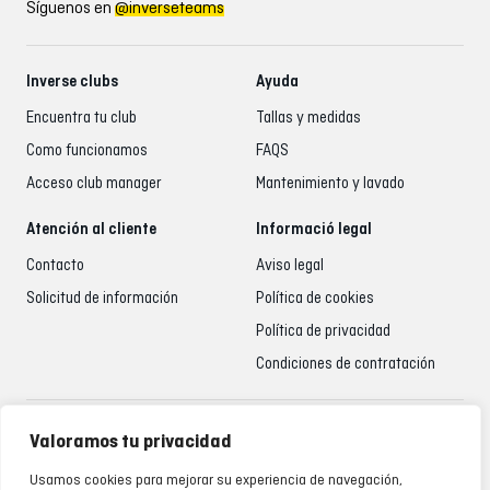
Síguenos en
@inverseteams
Inverse clubs
Ayuda
Encuentra tu club
Tallas y medidas
Como funcionamos
FAQS
Acceso club manager
Mantenimiento y lavado
Atención al cliente
Informació legal
Contacto
Aviso legal
Solicitud de información
Política de cookies
Política de privacidad
Condiciones de contratación
Atención al cliente
Valoramos tu privacidad
935 795 021
Usamos cookies para mejorar su experiencia de navegación,