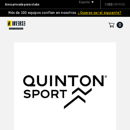
España
Area privada para clubs
EN
ES
CAT
FR
DE
Más de 100 equipos confían en nosotros.
¿Quieres ser el siguiente?
0