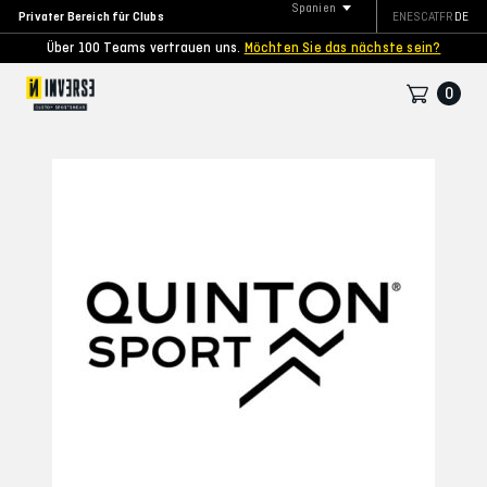
Spanien
Privater Bereich für Clubs
EN
ES
CAT
FR
DE
Über 100 Teams vertrauen uns.
Möchten Sie das nächste sein?
0