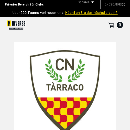
Spanien
Privater Bereich für Clubs
EN
ES
CAT
FR
DE
Über 100 Teams vertrauen uns.
Möchten Sie das nächste sein?
0