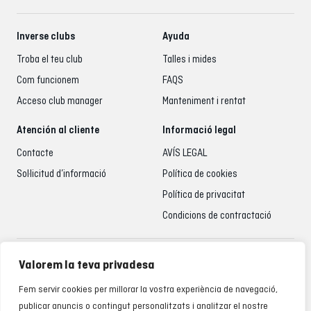
Inverse clubs
Ayuda
Troba el teu club
Talles i mides
Com funcionem
FAQS
Acceso club manager
Manteniment i rentat
Atención al cliente
Informació legal
Contacte
AVÍS LEGAL
Sol·licitud d’informació
Política de cookies
Política de privacitat
Condicions de contractació
Atenció al client
Valorem la teva privadesa
935 795 021
Fem servir cookies per millorar la vostra experiència de navegació,
De dilluns a divendres de 9.00 a 18.00 h
publicar anuncis o contingut personalitzats i analitzar el nostre