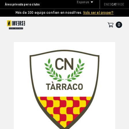
Espanya
Àrea privada per a clubs
EN
ES
CAT
FR
DE
Més de 100 equips confien en nosaltres.
Vols ser el proper?
0