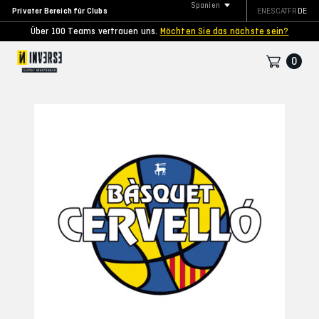
Spanien
Privater Bereich für Clubs
EN
ES
CAT
FR
DE
Über 100 Teams vertrauen uns.
Möchten Sie das nächste sein?
0