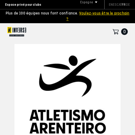
Espagne
Espace privé pour clubs
EN
ES
CAT
FR
DE
Plus de 100 équipes nous font confiance.
Voulez-vous être le prochain
?
0