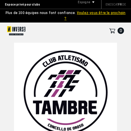
Espagne
Espace privé pour clubs
EN
ES
CAT
FR
DE
Plus de 100 équipes nous font confiance.
Voulez-vous être le prochain
?
0