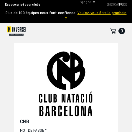
Espagne
Espace privé pour clubs
EN
ES
CAT
FR
DE
Plus de 100 équipes nous font confiance.
Voulez-vous être le prochain
?
0
CNB
*
MOT DE PASSE