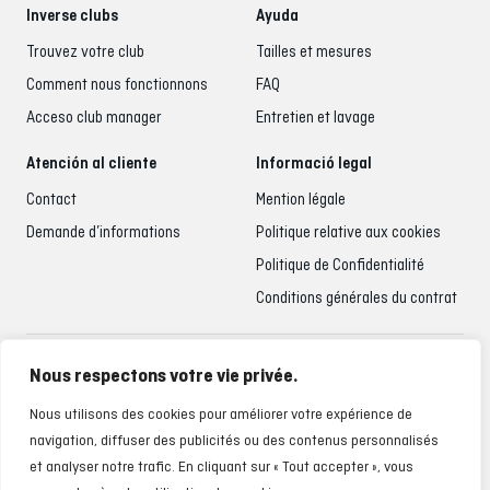
Inverse clubs
Ayuda
Trouvez votre club
Tailles et mesures
Comment nous fonctionnons
FAQ
Acceso club manager
Entretien et lavage
Atención al cliente
Informació legal
Contact
Mention légale
Demande d’informations
Politique relative aux cookies
Politique de Confidentialité
Conditions générales du contrat
Accueil du client
Nous respectons votre vie privée.
935 795 021
Nous utilisons des cookies pour améliorer votre expérience de
Du lundi au vendredi de 9h00 à 18h00
navigation, diffuser des publicités ou des contenus personnalisés
et analyser notre trafic. En cliquant sur « Tout accepter », vous