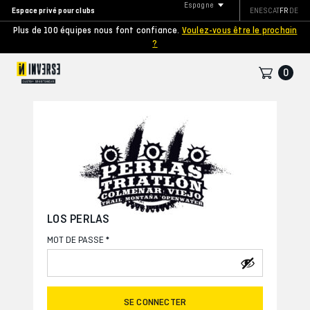
Espagne
Espace privé pour clubs
EN
ES
CAT
FR
DE
Plus de 100 équipes nous font confiance.
Voulez-vous être le prochain
?
0
LOS PERLAS
*
MOT DE PASSE
SE CONNECTER