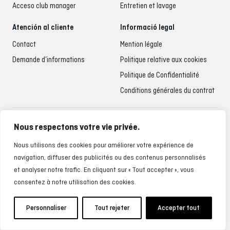
Acceso club manager
Entretien et lavage
Atención al cliente
Informació legal
Contact
Mention légale
Demande d’informations
Politique relative aux cookies
Politique de Confidentialité
Conditions générales du contrat
Accueil du client
Nous respectons votre vie privée.
935 795 021
Nous utilisons des cookies pour améliorer votre expérience de
Du lundi au vendredi de 9h00 à 18h00
navigation, diffuser des publicités ou des contenus personnalisés
et analyser notre trafic. En cliquant sur « Tout accepter », vous
consentez à notre utilisation des cookies.
Personnaliser
Tout rejeter
Accepter tout