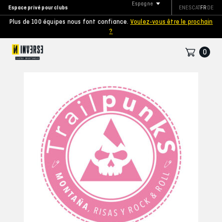
Espagne
Espace privé pour clubs
EN
ES
CAT
FR
DE
Plus de 100 équipes nous font confiance.
Voulez-vous être le prochain
?
0