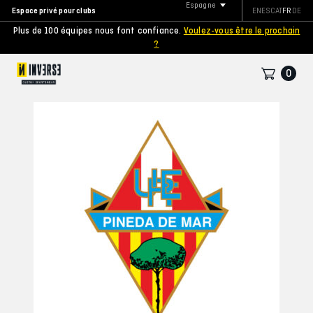
Espagne
Espace privé pour clubs
EN
ES
CAT
FR
DE
Plus de 100 équipes nous font confiance.
Voulez-vous être le prochain
?
0