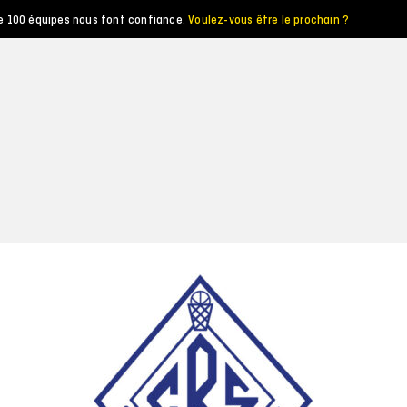
e 100 équipes nous font confiance.
Voulez-vous être le prochain ?