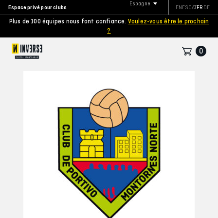
Espagne
Espace privé pour clubs
EN
ES
CAT
FR
DE
Plus de 100 équipes nous font confiance.
Voulez-vous être le prochain
?
0