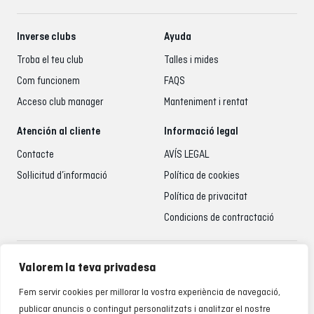
Inverse clubs
Ayuda
Troba el teu club
Talles i mides
Com funcionem
FAQS
Acceso club manager
Manteniment i rentat
Atención al cliente
Informació legal
Contacte
AVÍS LEGAL
Sol·licitud d’informació
Política de cookies
Política de privacitat
Condicions de contractació
Atenció al client
Valorem la teva privadesa
935 795 021
Fem servir cookies per millorar la vostra experiència de navegació,
De dilluns a divendres de 9.00 a 18.00 h
publicar anuncis o contingut personalitzats i analitzar el nostre