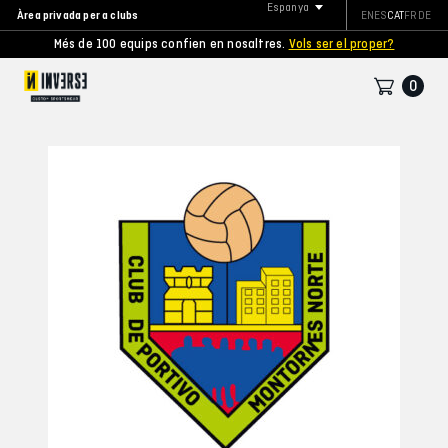
Espanya
Àrea privada per a clubs
EN
ES
CAT
FR
DE
Més de 100 equips confien en nosaltres.
Vols ser el proper?
0