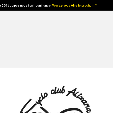
e 100 équipes nous font confiance.
Voulez-vous être le prochain ?