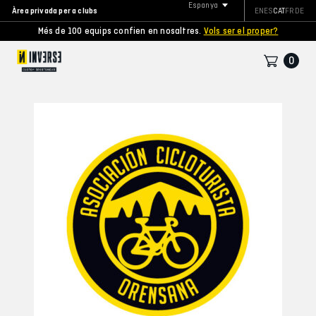
Espanya
Àrea privada per a clubs
EN
ES
CAT
FR
DE
Més de 100 equips confien en nosaltres.
Vols ser el proper?
0