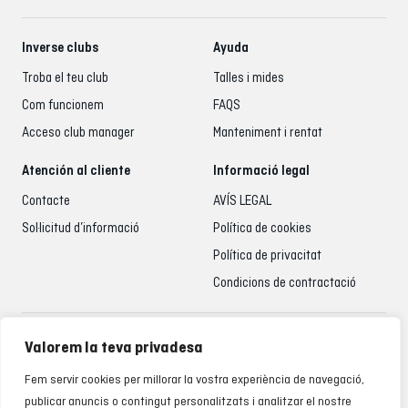
Inverse clubs
Ayuda
Troba el teu club
Talles i mides
Com funcionem
FAQS
Acceso club manager
Manteniment i rentat
Atención al cliente
Informació legal
Contacte
AVÍS LEGAL
Sol·licitud d’informació
Política de cookies
Política de privacitat
Condicions de contractació
Atenció al client
Valorem la teva privadesa
935 795 021
Fem servir cookies per millorar la vostra experiència de navegació,
De dilluns a divendres de 9.00 a 18.00 h
publicar anuncis o contingut personalitzats i analitzar el nostre