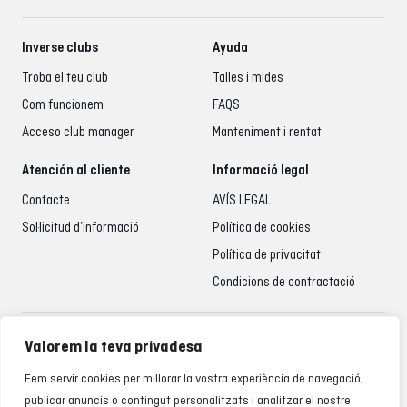
Inverse clubs
Ayuda
Troba el teu club
Talles i mides
Com funcionem
FAQS
Acceso club manager
Manteniment i rentat
Atención al cliente
Informació legal
Contacte
AVÍS LEGAL
Sol·licitud d’informació
Política de cookies
Política de privacitat
Condicions de contractació
Atenció al client
Valorem la teva privadesa
935 795 021
Fem servir cookies per millorar la vostra experiència de navegació,
De dilluns a divendres de 9.00 a 18.00 h
publicar anuncis o contingut personalitzats i analitzar el nostre