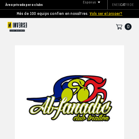
Espanya
Àrea privada per a clubs
EN
ES
CAT
FR
DE
Més de 100 equips confien en nosaltres.
Vols ser el proper?
0