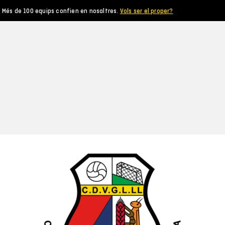
Més de 100 equips confien en nosaltres.
Vols ser el proper?