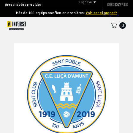
Espanya
Àrea privada per a clubs
EN
ES
CAT
FR
DE
Més de 100 equips confien en nosaltres.
Vols ser el proper?
0