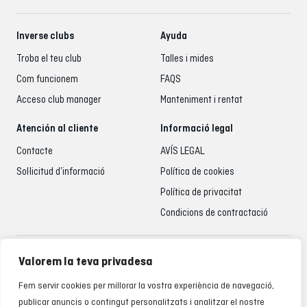
Inverse clubs
Ayuda
Troba el teu club
Talles i mides
Com funcionem
FAQS
Acceso club manager
Manteniment i rentat
Atención al cliente
Informació legal
Contacte
AVÍS LEGAL
Sol·licitud d’informació
Política de cookies
Política de privacitat
Condicions de contractació
Atenció al client
Valorem la teva privadesa
935 795 021
Fem servir cookies per millorar la vostra experiència de navegació,
De dilluns a divendres de 9.00 a 18.00 h
publicar anuncis o contingut personalitzats i analitzar el nostre