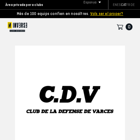
Espanya
Àrea privada per a clubs
EN
ES
CAT
FR
DE
Més de 100 equips confien en nosaltres.
Vols ser el proper?
0