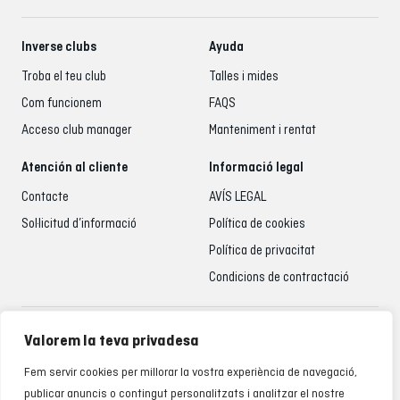
Inverse clubs
Ayuda
Troba el teu club
Talles i mides
Com funcionem
FAQS
Acceso club manager
Manteniment i rentat
Atención al cliente
Informació legal
Contacte
AVÍS LEGAL
Sol·licitud d’informació
Política de cookies
Política de privacitat
Condicions de contractació
Atenció al client
Valorem la teva privadesa
935 795 021
Fem servir cookies per millorar la vostra experiència de navegació,
De dilluns a divendres de 9.00 a 18.00 h
publicar anuncis o contingut personalitzats i analitzar el nostre