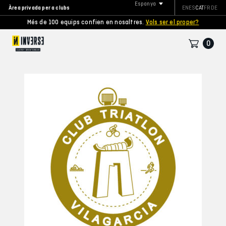
Espanya
Àrea privada per a clubs
EN
ES
CAT
FR
DE
Més de 100 equips confien en nosaltres.
Vols ser el proper?
0