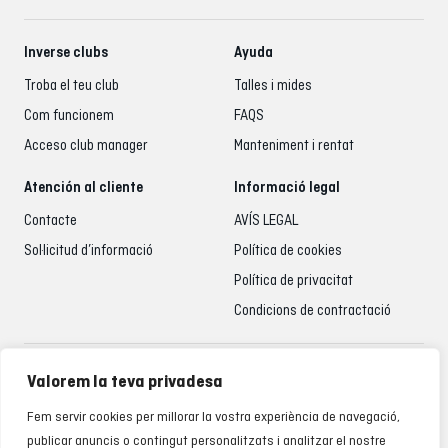
Inverse clubs
Ayuda
Troba el teu club
Talles i mides
Com funcionem
FAQS
Acceso club manager
Manteniment i rentat
Atención al cliente
Informació legal
Contacte
AVÍS LEGAL
Sol·licitud d’informació
Política de cookies
Política de privacitat
Condicions de contractació
Atenció al client
Valorem la teva privadesa
935 795 021
Fem servir cookies per millorar la vostra experiència de navegació,
De dilluns a divendres de 9.00 a 18.00 h
publicar anuncis o contingut personalitzats i analitzar el nostre