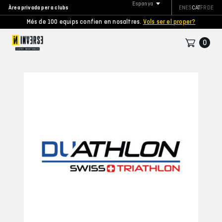
Espanya
Àrea privada per a clubs
EN
ES
CAT
FR
DE
Més de 100 equips confien en nosaltres.
Vols ser el proper?
0