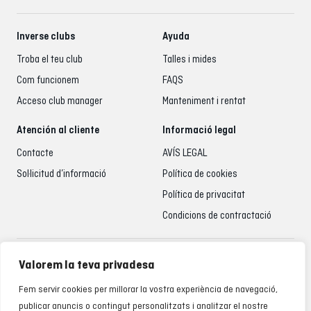
Inverse clubs
Ayuda
Troba el teu club
Talles i mides
Com funcionem
FAQS
Acceso club manager
Manteniment i rentat
Atención al cliente
Informació legal
Contacte
AVÍS LEGAL
Sol·licitud d’informació
Política de cookies
Política de privacitat
Condicions de contractació
Atenció al client
Valorem la teva privadesa
935 795 021
Fem servir cookies per millorar la vostra experiència de navegació,
De dilluns a divendres de 9.00 a 18.00 h
publicar anuncis o contingut personalitzats i analitzar el nostre